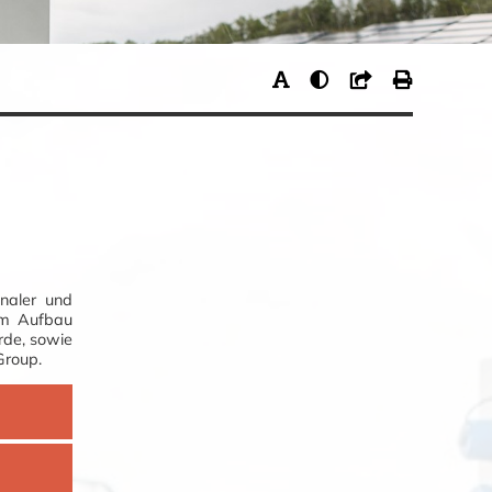
naler und
 im Aufbau
rde, sowie
Group.