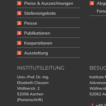
Preise & Auszeichnungen
Abge
Fors
Stellenangebote
Presse
Publikationen
Kooperationen
Ausstattung
INSTITUTSLEITUNG
BESU
Univ.-Prof. Dr.-Ing.
Institute 
Elisabeth Clausen
Advanced
Wüllnerstr. 2
Wüllnerst
52056 Aachen
52062 A
(Postanschrift)
+49 2