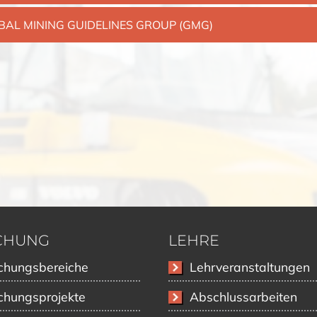
AL MINING GUIDELINES GROUP (GMG)
CHUNG
LEHRE
on
Navigation
chungsbereiche
Lehrveranstaltungen
ngen
überspringen
chungsprojekte
Abschlussarbeiten