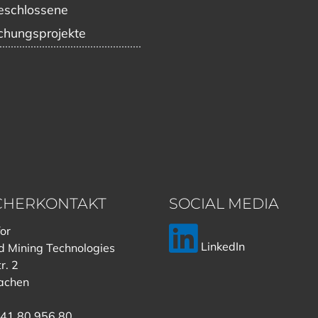
schlossene
chungsprojekte
CHERKONTAKT
SOCIAL MEDIA
for
LinkedIn
 Mining Technologies
r. 2
achen
41 80 956 80