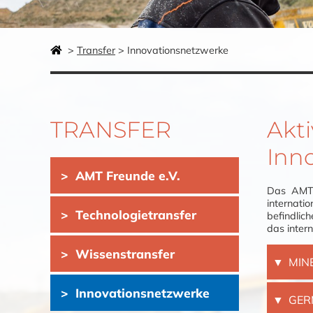
Transfer
Innovationsnetzwerke
TRANSFER
Akti
Inn
Navigation
AMT Freunde e.V.
überspringen
Das AMT 
internati
Technologietransfer
befindlic
das inter
Wissenstransfer
MIN
Innovationsnetzwerke
GER