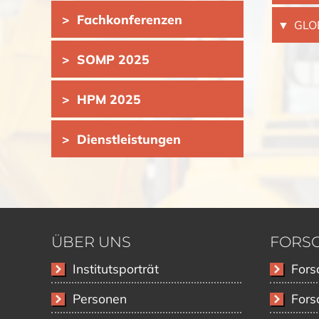
Fachkonferenzen
GLOB
SOMP 2025
HPM 2025
Dienstleistungen
ÜBER UNS
FORS
Navigation
Navigati
Institutsporträt
Fors
überspringen
überspri
Personen
Fors